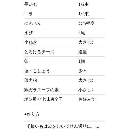
長いも
1/2本
ニラ
1/4束
にんじん
3cm程度
えび
4尾
小ねぎ
大さじ3
とろけるチーズ
適量
卵
1個
塩・こしょう
少々
薄力粉
大さじ3
鶏ガラスープの素
小さじ2
ポン酢と七味唐辛子
お好みで
●作り方
1)長いもは皮をむいてせん切りに、に