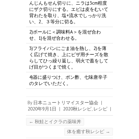
んじんもせん切りに、ニラは3cm程度
にザク切りにする。エビは皮をむいて
背わたを取り、塩+流水でしっかり洗
い、2、３等分に切る。
2)ボールに＜調味料A＞を混ぜ合わ
せ、1)を混ぜ合わせる。
3)フライパンにごま油を熱し、2)を薄
く広げて焼き、上にピザ用チーズを散
らしてひっ繰り返し、弱火で蓋をして
げ目がつくまで焼く。
4)器に盛りつけ、ポン酢、七味唐辛子
のタレでいただく。
By
日本ニュートリマイスター協会
|
2020年9月1日
|
2020秋レシピ
,
レシピ
|
←
秋鮭とイクラの薬味丼
体を癒す秋レシピ
→