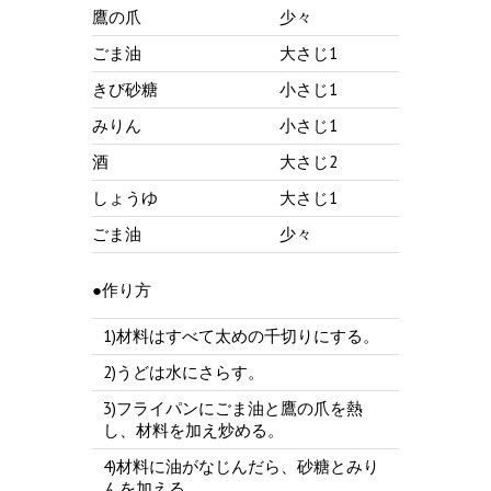
鷹の爪
少々
ごま油
大さじ1
きび砂糖
小さじ1
みりん
小さじ1
酒
大さじ2
しょうゆ
大さじ1
ごま油
少々
●作り方
1)材料はすべて太めの千切りにする。
2)うどは水にさらす。
3)フライパンにごま油と鷹の爪を熱
し、材料を加え炒める。
4)材料に油がなじんだら、砂糖とみり
んを加える。