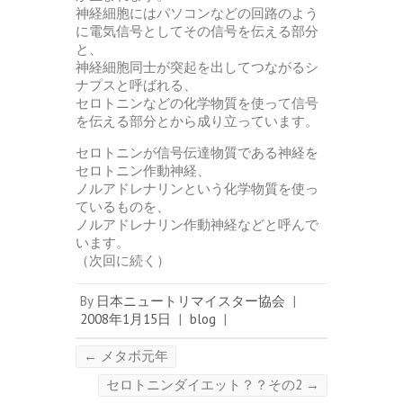
神経細胞にはパソコンなどの回路のよう
に電気信号としてその信号を伝える部分
と、
神経細胞同士が突起を出してつながるシ
ナプスと呼ばれる、
セロトニンなどの化学物質を使って信号
を伝える部分とから成り立っています。
セロトニンが信号伝達物質である神経を
セロトニン作動神経、
ノルアドレナリンという化学物質を使っ
ているものを、
ノルアドレナリン作動神経などと呼んで
います。
（次回に続く）
By
日本ニュートリマイスター協会
|
2008年1月15日
|
blog
|
←
メタボ元年
セロトニンダイエット？？その2
→