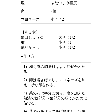
塩
ふたつまみ程度
卵
2個
マヨネーズ
小さじ2
【和え衣】
薄口しょうゆ 大さじ1/2
酢 小さじ1
練りからし 小さじ1/2
●作り方
1）和え衣の調味料はよく混ぜ合わせ
る。
2）卵は溶きほぐし、マヨネーズを加
え、炒り卵を作る。
3）菜の花は半分に切り、塩を加えた
熱湯で茎部分→葉部分の順でかために
茹でる。
4）菜の花をざるにあげ冷まし、水気