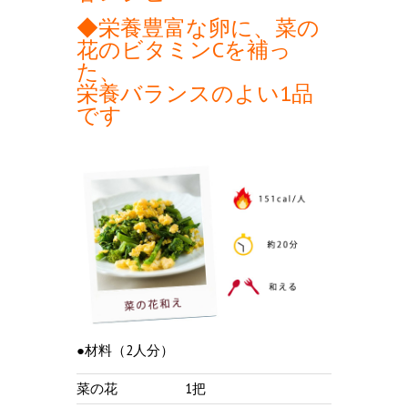
◆栄養豊富な卵に、菜の
花のビタミンCを補っ
た、
栄養バランスのよい1品
です
●材料（2人分）
菜の花
1把