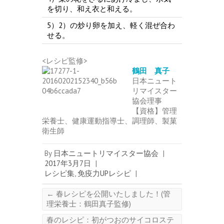
を切り、和え衣と和える。
5）2）の炒り卵を加え、軽く混ぜ合わ
せる。
<レシピ監修>
鶴田 真子
日本ニュート
リマイスター
協会理事
【資格】管理
栄養士、健康運動指導士、調理師、製菓
衛生師
By
日本ニュートリマイスター協会
|
2017年3月7日
|
レシピ集
,
免疫力UPレシピ
|
←
春レシピを公開いたしました！(管
理栄養士：鶴田真子監修)
春のレシピ：初がつおのサイコロステ