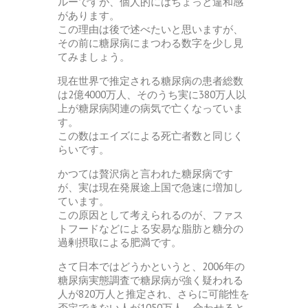
ルーですが、個人的にはちょっと違和感
があります。
この理由は後で述べたいと思いますが、
その前に糖尿病にまつわる数字を少し見
てみましょう。
現在世界で推定される糖尿病の患者総数
は2億4000万人、そのうち実に380万人以
上が糖尿病関連の病気で亡くなっていま
す。
この数はエイズによる死亡者数と同じく
らいです。
かつては贅沢病と言われた糖尿病です
が、実は現在発展途上国で急速に増加し
ています。
この原因として考えられるのが、ファス
トフードなどによる安易な脂肪と糖分の
過剰摂取による肥満です。
さて日本ではどうかというと、2006年の
糖尿病実態調査で糖尿病が強く疑われる
人が820万人と推定され、さらに可能性を
否定できない人が1050万人、合わせると