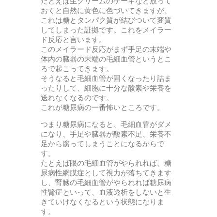
たとえば生クリームのケーキなど放って
おくと自然に黄色に色づいてきますが、
これは糖とタンパク質が結びついて変質
してしまった証拠です。これをメイラー
ド反応と言います。
このメイラード反応がまず手足の末端や
体内の臓器の末端の毛細血管というとこ
ろで起こってきます。
そうなると毛細血管が固くなったり詰ま
ったりして、細胞に十分な酸素や栄養を
送れなくなるのです。
これが糖尿病の一番怖いところです。
つまり糖尿病になると、毛細血管がダメ
になり、手足や臓器が酸素不足、栄養不
足から腐ってしまうことになるからで
す。
たとえば眼の毛細血管がやられれば、糖
尿病性網膜症として視力が落ちてきます
し、腎臓の毛細血管がやられれば糖尿病
性腎症といって、血液透析をしないと生
きていけなくなるという状態になりま
す。