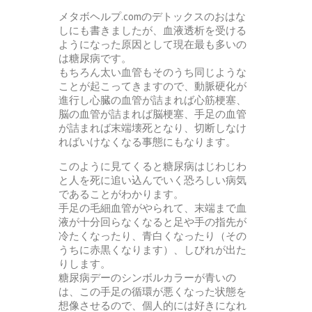
メタボヘルプ.comのデトックスのおはな
しにも書きましたが、血液透析を受ける
ようになった原因として現在最も多いの
は糖尿病です。
もちろん太い血管もそのうち同じような
ことが起こってきますので、動脈硬化が
進行し心臓の血管が詰まれば心筋梗塞、
脳の血管が詰まれば脳梗塞、手足の血管
が詰まれば末端壊死となり、切断しなけ
ればいけなくなる事態にもなります。
このように見てくると糖尿病はじわじわ
と人を死に追い込んでいく恐ろしい病気
であることがわかります。
手足の毛細血管がやられて、末端まで血
液が十分回らなくなると足や手の指先が
冷たくなったり、青白くなったり（その
うちに赤黒くなります）、しびれが出た
りします。
糖尿病デーのシンボルカラーが青いの
は、この手足の循環が悪くなった状態を
想像させるので、個人的には好きになれ