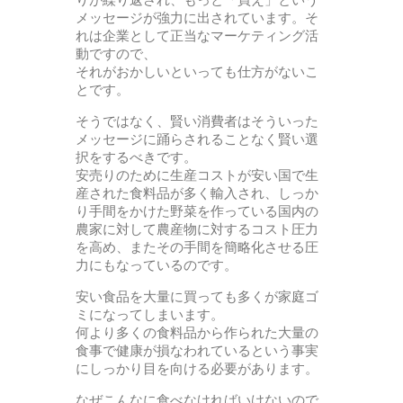
メッセージが強力に出されています。そ
れは企業として正当なマーケティング活
動ですので、
それがおかしいといっても仕方がないこ
とです。
そうではなく、賢い消費者はそういった
メッセージに踊らされることなく賢い選
択をするべきです。
安売りのために生産コストが安い国で生
産された食料品が多く輸入され、しっか
り手間をかけた野菜を作っている国内の
農家に対して農産物に対するコスト圧力
を高め、またその手間を簡略化させる圧
力にもなっているのです。
安い食品を大量に買っても多くが家庭ゴ
ミになってしまいます。
何より多くの食料品から作られた大量の
食事で健康が損なわれているという事実
にしっかり目を向ける必要があります。
なぜこんなに食べなければいけないので