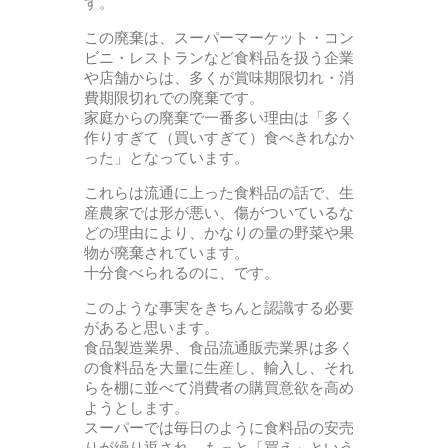
す。
この廃棄は、スーパーマーケット・コン
ビニ・レストランなど食料品を扱う企業
や店舗からは、多くが賞味期限切れ・消
費期限切れでの廃棄です。
家庭からの廃棄で一番多い理由は「多く
作りすぎて（買いすぎて）食べきれなか
った」となっています。
これらは流通に上った食料品の話で、生
産農家では形が悪い、傷がついているな
どの理由により、かなりの量の野菜や果
物が廃棄されています。
十分食べられるのに、です。
このような事実をきちんと認識する必要
があると思います。
食品製造業界、食品流通販売業界は多く
の食料品を大量に生産し、輸入し、それ
らを棚に並べて消費者の購買意欲を高め
ようとします。
スーパーでは毎日のように食料品の安売
りが繰り返され、もっと「買え」という