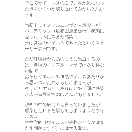
そこでサイエンスの面で、私が気になっ
た点をいくつか取り上げてみたいと思い
ます。
当初トリインフルエンザの人感染型が
パンデミック（広範囲感染流行）状態に
なったようにみえた感染も、
実は新種のウイルスであったというスト
ーリー展開です。
ただ呼吸器からあのように出血するの
は、新種のインフルエンザではあり得な
い話で、
おそらくエボラ出血熱ウイルスあたりか
ら思いついたのかもしれませんが、
そうだとすると、あれほど短期間に感染
が広がる可能性はほとんどありません。
映画の中で研究者も言っていましたが、
感染したヒトを殺してしまうようなウイ
ルスは
生物学的（ウイルスが生物かどうかはま
た別問題ですが）には大失敗で、