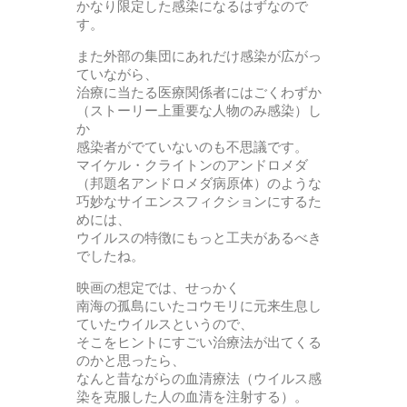
かなり限定した感染になるはずなので
す。
また外部の集団にあれだけ感染が広がっ
ていながら、
治療に当たる医療関係者にはごくわずか
（ストーリー上重要な人物のみ感染）し
か
感染者がでていないのも不思議です。
マイケル・クライトンのアンドロメダ
（邦題名アンドロメダ病原体）のような
巧妙なサイエンスフィクションにするた
めには、
ウイルスの特徴にもっと工夫があるべき
でしたね。
映画の想定では、せっかく
南海の孤島にいたコウモリに元来生息し
ていたウイルスというので、
そこをヒントにすごい治療法が出てくる
のかと思ったら、
なんと昔ながらの血清療法（ウイルス感
染を克服した人の血清を注射する）。