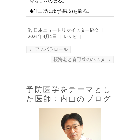
おろしをのせる。
4)仕上げにゆず(果皮)を飾る。
By
日本ニュートリマイスター協会
|
2026年4月1日
|
レシピ
|
←
アスパラロール
桜海老と春野菜のパスタ
→
予防医学をテーマとし
た医師：内山のブログ