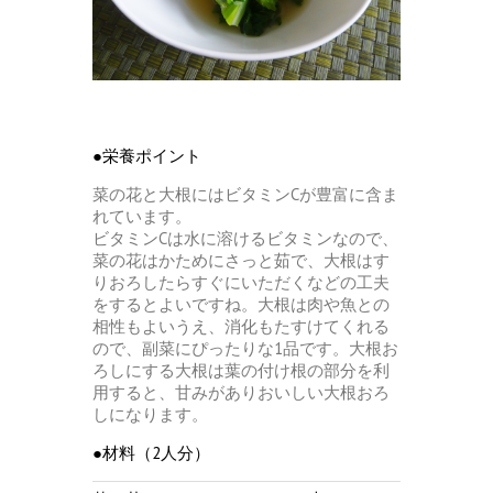
●栄養ポイント
菜の花と大根にはビタミンCが豊富に含ま
れています。
ビタミンCは水に溶けるビタミンなので、
菜の花はかためにさっと茹で、大根はす
りおろしたらすぐにいただくなどの工夫
をするとよいですね。大根は肉や魚との
相性もよいうえ、消化もたすけてくれる
ので、副菜にぴったりな1品です。大根お
ろしにする大根は葉の付け根の部分を利
用すると、甘みがありおいしい大根おろ
しになります。
●材料（2人分）