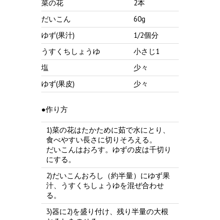
菜の花
2本
だいこん
60g
ゆず(果汁)
1/2個分
うすくちしょうゆ
小さじ1
塩
少々
ゆず(果皮)
少々
●作り方
1)菜の花はたかために茹で水にとり、
食べやすい長さに切りそろえる。
だいこんはおろす。ゆずの皮は千切り
にする。
2)だいこんおろし（約半量）にゆず果
汁、うすくちしょうゆを混ぜ合わせ
る。
3)器に2)を盛り付け、残り半量の大根