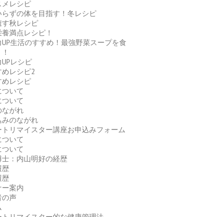
スメレシピ
いらずの体を目指す！冬レシピ
癒す秋レシピ
栄養満点レシピ！
力UP生活のすすめ！最強野菜スープを食
う！
UPレシピ
すめレシピ2
すめレシピ
について
について
のながれ
込みのながれ
ートリマイスター講座お申込みフォーム
について
について
博士：内山明好の経歴
履歴
履歴
ナー案内
者の声
ム
ートリマイスター的な健康管理法