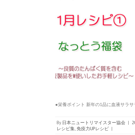
●栄養ポイント 新年の1品に血液サラ
By
日本ニュートリマイスター協会
|
2
レシピ集
,
免疫力UPレシピ
|