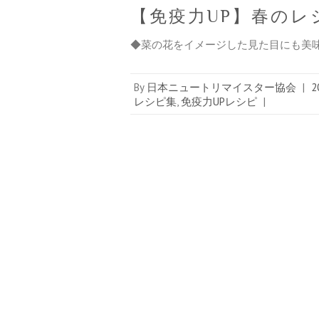
【免疫力UP】春のレ
◆菜の花をイメージした見た目にも美味
By
日本ニュートリマイスター協会
|
2
レシピ集
,
免疫力UPレシピ
|