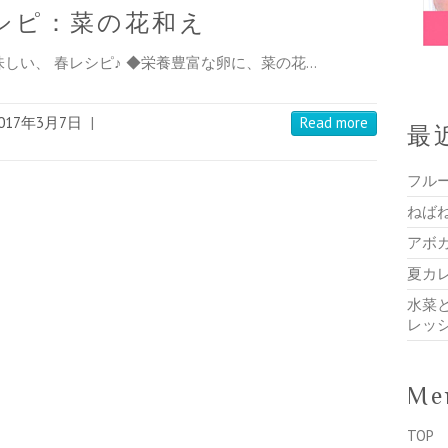
シピ：菜の花和え
しい、 春レシピ♪ ◆栄養豊富な卵に、菜の花…
017年3月7日
|
Read more
最
フル
ねば
アボ
夏カ
水菜
レッ
Me
TOP