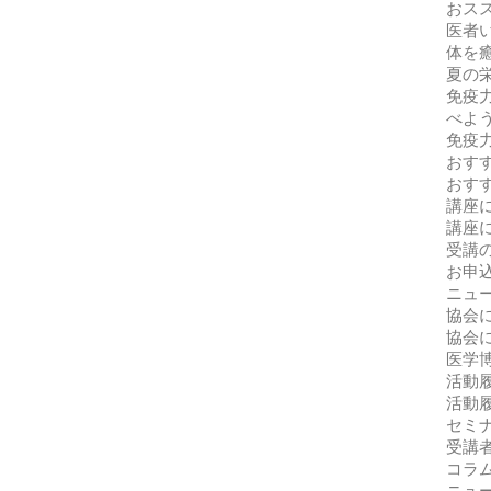
おス
医者
体を
夏の
免疫
べよ
免疫力
おす
おす
講座
講座
受講
お申
ニュ
協会
協会
医学
活動
活動
セミ
受講
コラ
ニュ