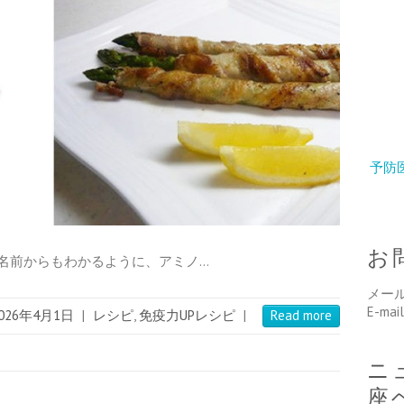
予防
お
名前からもわかるように、アミノ…
メー
E-mai
026年4月1日
|
レシピ
,
免疫力UPレシピ
|
Read more
ニ
座